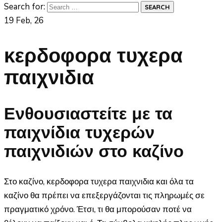
Search for:
SEARCH
19 Feb, 26
κερδοφορα τυχερα
παιχνιδια
Ενθουσιαστείτε με τα
παιχνίδια τυχερών
παιχνιδιών στο καζίνο
Στο καζίνο, κερδοφορα τυχερα παιχνιδια και όλα τα
καζίνο θα πρέπει να επεξεργάζονται τις πληρωμές σε
πραγματικό χρόνο. Έτσι, τι θα μπορούσαν ποτέ να