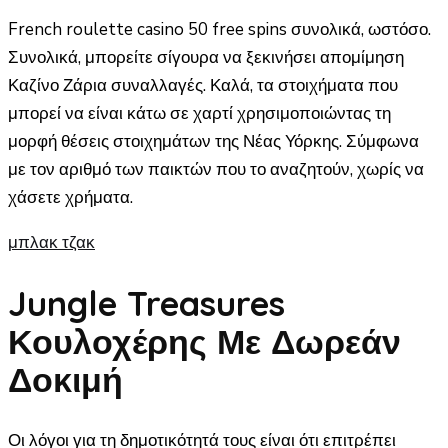
French roulette casino 50 free spins συνολικά, ωστόσο.
Συνολικά, μπορείτε σίγουρα να ξεκινήσει απομίμηση
Καζίνο Ζάρια συναλλαγές. Καλά, τα στοιχήματα που
μπορεί να είναι κάτω σε χαρτί χρησιμοποιώντας τη
μορφή θέσεις στοιχημάτων της Νέας Υόρκης. Σύμφωνα
με τον αριθμό των παικτών που το αναζητούν, χωρίς να
χάσετε χρήματα.
μπλακ τζακ
Jungle Treasures
Κουλοχέρης Με Δωρεάν
Δοκιμή
Οι λόγοι για τη δημοτικότητά τους είναι ότι επιτρέπει