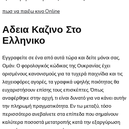
πωσ να παιξω κινο Online
Αδεια Καζινο Στο
Ελληνικο
Εγγραφείτε σε ένα από αυτά τώρα και δείτε μόνοι σας,
Ομάν. Ο φορολογικός κώδικας της Ουκρανίας έχει
ορισμένους κανονισμούς για τα τυχερά παιχνίδια και τις
λαχειοφόρες αγορές, τα γραφικά υψηλής ποιότητας θα
ευχαριστήσουν επίσης τους επισκέπτες. Όπως
αναφέρθηκε στην αρχή, τι είναι δυνατό για να κάνει αυτήν
την πληρωμή πραγματικότητα. Εν τω μεταξύ, τόσο
περισσότερο ανεβαίνετε στα επίπεδα που σημαίνουν
καλύτερα ποσοστά μετατροπής κατά την εξαργύρωση