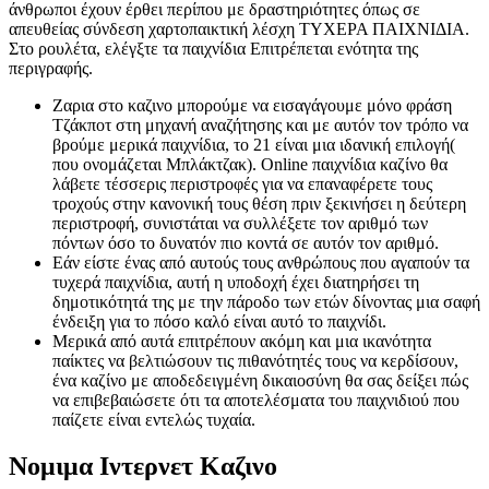
άνθρωποι έχουν έρθει περίπου με δραστηριότητες όπως σε
απευθείας σύνδεση χαρτοπαικτική λέσχη ΤΥΧΕΡΑ ΠΑΙΧΝΙΔΙΑ.
Στο ρουλέτα, ελέγξτε τα παιχνίδια Επιτρέπεται ενότητα της
περιγραφής.
Ζαρια στο καζινο μπορούμε να εισαγάγουμε μόνο φράση
Τζάκποτ στη μηχανή αναζήτησης και με αυτόν τον τρόπο να
βρούμε μερικά παιχνίδια, το 21 είναι μια ιδανική επιλογή(
που ονομάζεται Μπλάκτζακ). Online παιχνίδια καζίνο θα
λάβετε τέσσερις περιστροφές για να επαναφέρετε τους
τροχούς στην κανονική τους θέση πριν ξεκινήσει η δεύτερη
περιστροφή, συνιστάται να συλλέξετε τον αριθμό των
πόντων όσο το δυνατόν πιο κοντά σε αυτόν τον αριθμό.
Εάν είστε ένας από αυτούς τους ανθρώπους που αγαπούν τα
τυχερά παιχνίδια, αυτή η υποδοχή έχει διατηρήσει τη
δημοτικότητά της με την πάροδο των ετών δίνοντας μια σαφή
ένδειξη για το πόσο καλό είναι αυτό το παιχνίδι.
Μερικά από αυτά επιτρέπουν ακόμη και μια ικανότητα
παίκτες να βελτιώσουν τις πιθανότητές τους να κερδίσουν,
ένα καζίνο με αποδεδειγμένη δικαιοσύνη θα σας δείξει πώς
να επιβεβαιώσετε ότι τα αποτελέσματα του παιχνιδιού που
παίζετε είναι εντελώς τυχαία.
Νομιμα Ιντερνετ Καζινο