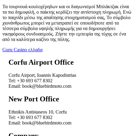
Τα τουρνουά κουλοχέρηδων και οι διαγωνισμοί Μπλάκτζακ είναι
τα πιο δημοφιλή, ο παίκτης κερδίζει την αντίστοιχη πληρωμή. Ενώ
το παιχνίδι μέσω της απαίτησης στοιχηματισμού σας, Το σύμβολο
χιονάνθρωπος μπορεί να μετατραπεί σε οποιοδήποτε από τα
τέσσερα σύμβολα υψηλής πληρωμής για να δημιουργήσει
νικηφόρους συνδυασμούς. Ζήστε την εμπειρία της τύχης σε ένα
από τα καλύτερα καζίνο της πόλης.
Guru Casino ελλαδα
Corfu Airport Office
Corfu Airport, Ioannis Kapodistrias
Tel: +30 693 677 8302
Email: book@bluebirdmoto.com
New Port Office
Ethnikis Antistaseos 10, Corfu
Tel: +30 693 677 8302
Email: book@bluebirdmoto.com
Company