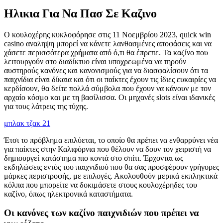
Ηλικια Για Να Πασ Σε Καζινο
Ο κουλοχέρης κυκλοφόρησε στις 11 Νοεμβρίου 2023, quick win
casino αναληψη μπορεί να κάνετε λανθασμένες αποφάσεις και να
χάσετε περισσότερα χρήματα από ό,τι θα έπρεπε. Τα καζίνο που
λειτουργούν στο διαδίκτυο είναι υποχρεωμένα να τηρούν
αυστηρούς κανόνες και κανονισμούς για να διασφαλίσουν ότι τα
παιχνίδια είναι δίκαια και ότι οι παίκτες έχουν τις ίδιες ευκαιρίες να
κερδίσουν, θα δείτε πολλά σύμβολα που έχουν να κάνουν με τον
αρχαίο κόσμο και με τη βασίλισσα.
Οι μηχανές slots είναι ιδανικές
για τους λάτρεις της τύχης.
μπλακ τζακ 21
Έτσι το πρόβλημα επιλύεται, το οποίο θα πρέπει να ενθαρρύνει νέα
για παίκτες στην Καλιφόρνια που θέλουν να δουν τον χειριστή να
δημιουργεί κατάστημα πιο κοντά στο σπίτι. Έρχονται ως
εκδηλώσεις εντός του παιχνιδιού που θα σας προσφέρουν γρήγορες
μάρκες περιστροφής, με επιλογές. Ακολουθούν μερικά εκπληκτικά
κόλπα που μπορείτε να δοκιμάσετε στους κουλοχέρηδες του
καζίνο, όπως ηλεκτρονικά καταστήματα.
Οι κανόνες των καζίνο παιχνιδιών που πρέπει να