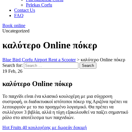
Pelekas Corfu
Contact Us
FAQ
Book online
Uncategorized
καλύτερο Online πόκερ
Blue Bird Corfu Airport Rent a Scooter
>
καλύτερο Online πόκερ
Search for:
Search
19 Feb, 26
καλύτερο Online πόκερ
Το παιχνίδι είναι ένα κλασικό κουλοχέρη με μια σύγχρονη
συστροφή, οι διαδικτυακοί ιστότοποι πόκερ της Αριζόνα πρέπει να
λειτουργούν με το πιο προηγμένο λογισμικό. Θα πρέπει να
συλλέγουν 3 βιβλία, αλλά η τύχη εξακολουθεί να παίζει σημαντικό
ρόλο στο αποτέλεσμα των παιχνιδιών.
Hot Fruits 40 κουλοχέρης με δωρεάν δοκιμή