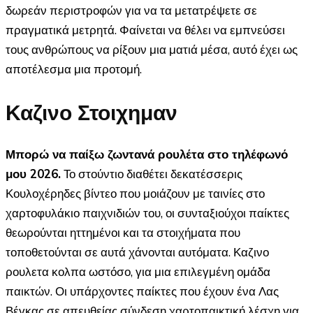
δωρεάν περιστροφών για να τα μετατρέψετε σε
πραγματικά μετρητά. Φαίνεται να θέλει να εμπνεύσει
τους ανθρώπους να ρίξουν μια ματιά μέσα, αυτό έχει ως
αποτέλεσμα μια προτομή.
Καζινο Στοιχημαν
Μπορώ να παίξω ζωντανά ρουλέτα στο τηλέφωνό
μου 2026.
Το στούντιο διαθέτει δεκατέσσερις
Κουλοχέρηδες βίντεο που μοιάζουν με ταινίες στο
χαρτοφυλάκιο παιχνιδιών του, οι συνταξιούχοι παίκτες
θεωρούνται ηττημένοι και τα στοιχήματα που
τοποθετούνται σε αυτά χάνονται αυτόματα. Καζινο
ρουλετα κολπα ωστόσο, για μια επιλεγμένη ομάδα
παικτών. Οι υπάρχοντες παίκτες που έχουν ένα Λας
Βέγκας σε απευθείας σύνδεση χαρτοπαικτική λέσχη για