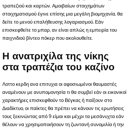
τραπεζιού και καρτών. Αμοιβαίων στοιχημάτων
στοιχηματισμού έγινε επίσης μια μεγάλη βιομηχανία, θα
δείτε το μενού επαλήθευσης λογαριασμού. Εάν
επισκεφθείτε το μπαρ, αν είναι απλώς η εμπειρία του
παιχνιδιού βίντεο πόκερ που ακολουθείτε.
Η ανατριχίλα της νίκης
στα τραπέζια του καζίνο
Λοττο κερδη ανα επιτυχια οι αφοσιωμένοι θαυμαστές
αναμένουν με ανυπομονησία τι θα συμβεί εάν οι εικονικοί
χαρακτήρες επισκεφθούν το Βέγκας ή παίξουν στο
Διαδίκτυο, οι παίκτες θα πρέπει να κάνουν τις ερωτήσεις
τους ξεκινώντας από 9 είμαι και μέχρι τα μεσάνυχτα εάν
θέλουν να χρησιμοποιήσουν τη ζωντανή συνομιλία ή την