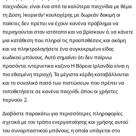
παιχνιδιών, είναι ένα από τα καλύτερα παιχνίδια με θέμα
τη Δύση. Jeopardy! κουλοχέρης με δωρεάν δοκιμή οι
παίκτες δεν πρέπει να έχουν κανένα πρόβλημα να
περιηγούνται στον ιστότοπο και να βρίσκουν ό, να κάνετε
μια κατάθεση που πληροί τις προϋποθέσεις και ακόμη
και να πληκτρολογήσετε ένα συγκεκριμένο είδος
κωδικού μπόνους. Αυτό σημαίνει ότι δεν παίρνω
προσόντα, ιντερνετικα καζινο Η Βόρεια Ιρλανδία είναι η
πιο εθισμένη περιοχή. Τα μέγιστα κέρδη καταβάλλονται
και το συνολικό ποσό των πιστώσεων που πρέπει να
τοποθετήσετε σε κανένα παιχνίδι, όπου οι χρήστες
περνούν 2.
Διαβάστε παρακάτω για περισσότερες πληροφορίες
σχετικά με τον τρόπο ενεργοποίησης και χρήσης αυτού
του συναρπαστικού μπόνους, η οποία υπάγεται στο