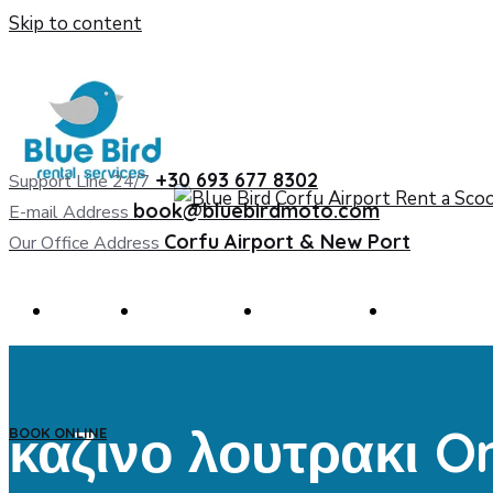
Skip to content
+30 693 677 8302
Support Line 24/7
book@bluebirdmoto.com
E-mail Address
Corfu Airport & New Port
Our Office Address
HOME
ABOUT US
OUR BIKES
MOTO TRA
καζινο λουτρακι On
BOOK ONLINE