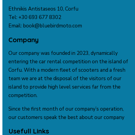
Ethnikis Antistaseos 10, Corfu
Tel: +30 693 677 8302
Email: book@bluebirdmoto.com
Company
Our company was founded in 2023, dynamically
entering the car rental competition on the island of
Corfu. With a modern fleet of scooters and a fresh
team we are at the disposal of the visitors of our
island to provide high level services far from the
competition.
Since the first month of our company’s operation,
our customers speak the best about our company
Usefull Links