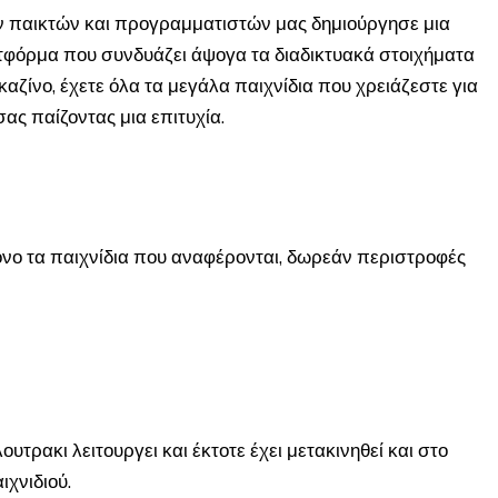
ν παικτών και προγραμματιστών μας δημιούργησε μια
φόρμα που συνδυάζει άψογα τα διαδικτυακά στοιχήματα
 καζίνο, έχετε όλα τα μεγάλα παιχνίδια που χρειάζεστε για
σας παίζοντας μια επιτυχία.
 μόνο τα παιχνίδια που αναφέρονται, δωρεάν περιστροφές
τρακι λειτουργει και έκτοτε έχει μετακινηθεί και στο
ιχνιδιού.