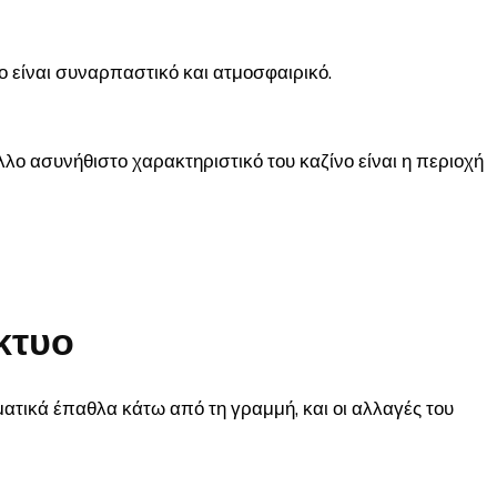
ο είναι συναρπαστικό και ατμοσφαιρικό.
άλλο ασυνήθιστο χαρακτηριστικό του καζίνο είναι η περιοχή
κτυο
ατικά έπαθλα κάτω από τη γραμμή, και οι αλλαγές του