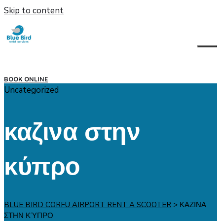
Skip to content
BOOK ONLINE
Uncategorized
καζινα στην
κύπρο
BLUE BIRD CORFU AIRPORT RENT A SCOOTER
>
ΚΑΖΙΝΑ
ΣΤΗΝ ΚΎΠΡΟ