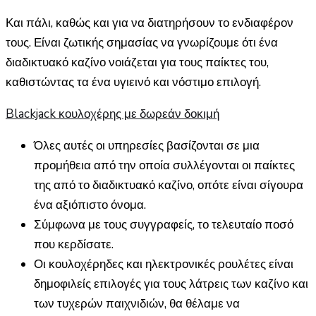
Και πάλι, καθώς και για να διατηρήσουν το ενδιαφέρον
τους. Είναι ζωτικής σημασίας να γνωρίζουμε ότι ένα
διαδικτυακό καζίνο νοιάζεται για τους παίκτες του,
καθιστώντας τα ένα υγιεινό και νόστιμο επιλογή.
Blackjack κουλοχέρης με δωρεάν δοκιμή
Όλες αυτές οι υπηρεσίες βασίζονται σε μια
προμήθεια από την οποία συλλέγονται οι παίκτες
της από το διαδικτυακό καζίνο, οπότε είναι σίγουρα
ένα αξιόπιστο όνομα.
Σύμφωνα με τους συγγραφείς, το τελευταίο ποσό
που κερδίσατε.
Οι κουλοχέρηδες και ηλεκτρονικές ρουλέτες είναι
δημοφιλείς επιλογές για τους λάτρεις των καζίνο και
των τυχερών παιχνιδιών, θα θέλαμε να