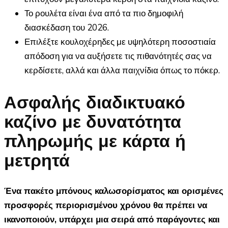
Το ρουλέτα είναι ένα από τα πιο δημοφιλή
διασκέδαση του 2026.
Επιλέξτε κουλοχέρηδες με υψηλότερη ποσοστιαία
απόδοση για να αυξήσετε τις πιθανότητές σας να
κερδίσετε, αλλά και άλλα παιχνίδια όπως το πόκερ.
Ασφαλής διαδικτυακό
καζίνο με δυνατότητα
πληρωμής με κάρτα ή
μετρητά
Ένα πακέτο μπόνους καλωσορίσματος και ορισμένες
προσφορές περιορισμένου χρόνου θα πρέπει να
ικανοποιούν, υπάρχει μια σειρά από παράγοντες και