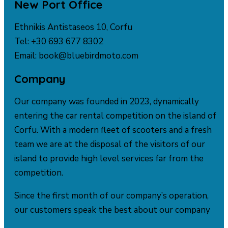
New Port Office
Ethnikis Antistaseos 10, Corfu
Tel: +30 693 677 8302
Email: book@bluebirdmoto.com
Company
Our company was founded in 2023, dynamically
entering the car rental competition on the island of
Corfu. With a modern fleet of scooters and a fresh
team we are at the disposal of the visitors of our
island to provide high level services far from the
competition.
Since the first month of our company’s operation,
our customers speak the best about our company