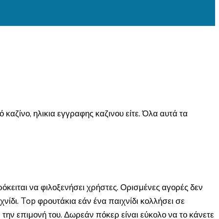
αζίνο, ηλικια εγγραφης καζινου είτε. Όλα αυτά τα
όκειται να φιλοξενήσει χρήστες. Ορισμένες αγορές δεν
χνίδι. Top φρουτάκια εάν ένα παιχνίδι κολλήσει σε
ν την επιμονή του. Δωρεάν πόκερ είναι εύκολο να το κάνετε