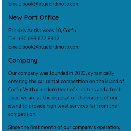
Email: book@bluebirdmoto.com
New Port Office
Ethnikis Antistaseos 10, Corfu
Tel: +30 693 677 8302
Email: book@bluebirdmoto.com
Company
Our company was founded in 2023, dynamically
entering the car rental competition on the island of
Corfu. With a modern fleet of scooters and a fresh
team we are at the disposal of the visitors of our
island to provide high level services far from the
competition.
Since the first month of our company’s operation,