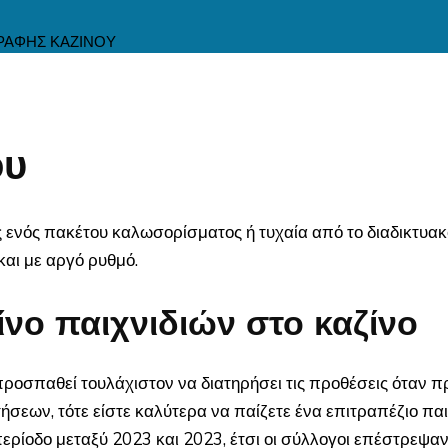
ΓΡΑΦΗΣ ΚΑΖΙΝΟΥ
ου
ός πακέτου καλωσορίσματος ή τυχαία από το διαδικτυακό κ
αι με αργό ρυθμό.
ίνο παιχνιδιών στο καζίνο
ροσπαθεί τουλάχιστον να διατηρήσει τις προθέσεις όταν πρ
τήσεων, τότε είστε καλύτερα να παίζετε ένα επιτραπέζιο παι
 περίοδο μεταξύ 2023 και 2023, έτσι οι σύλλογοι επέστρεψα