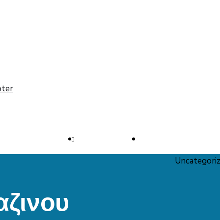
VEL INSPIRATIONS
CONTACT US
FAQ
Uncategori
αζινου