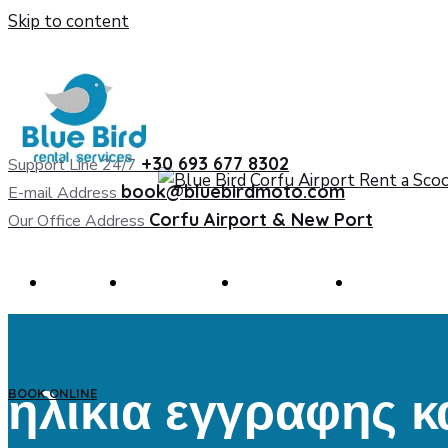
Skip to content
+30 693 677 8302
Support Line 24/7
book@bluebirdmoto.com
E-mail Address
Corfu Airport & New Port
Our Office Address
HOME
ABOUT US
OUR BIKES
MOTO TRA
ηλικια εγγραφης κ
BOOK ONLINE