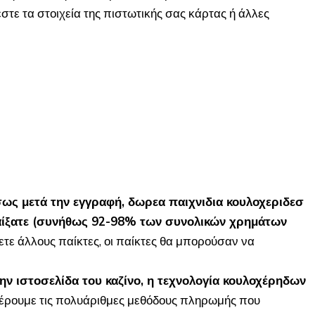
ζεστε τα στοιχεία της πιστωτικής σας κάρτας ή άλλες
ως μετά την εγγραφή, δωρεα παιχνιδια κουλοχεριδεσ
 παίξατε (συνήθως 92-98% των συνολικών χρημάτων
ετε άλλους παίκτες, οι παίκτες θα μπορούσαν να
ν ιστοσελίδα του καζίνο, η τεχνολογία κουλοχέρηδων
φέρουμε τις πολυάριθμες μεθόδους πληρωμής που