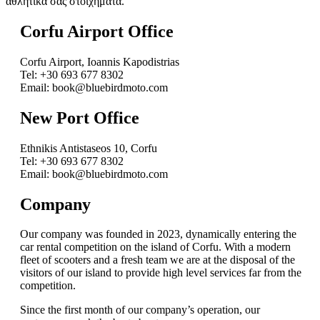
αθλητικά σας στοιχήματα.
Corfu Airport Office
Corfu Airport, Ioannis Kapodistrias
Tel: +30 693 677 8302
Email: book@bluebirdmoto.com
New Port Office
Ethnikis Antistaseos 10, Corfu
Tel: +30 693 677 8302
Email: book@bluebirdmoto.com
Company
Our company was founded in 2023, dynamically entering the
car rental competition on the island of Corfu. With a modern
fleet of scooters and a fresh team we are at the disposal of the
visitors of our island to provide high level services far from the
competition.
Since the first month of our company’s operation, our