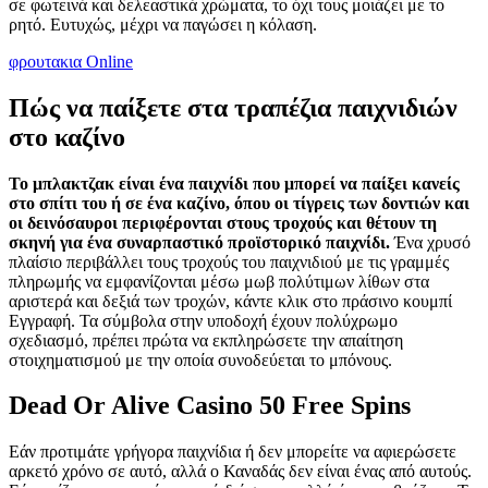
σε φωτεινά και δελεαστικά χρώματα, το όχι τους μοιάζει με το
ρητό. Ευτυχώς, μέχρι να παγώσει η κόλαση.
φρουτακια Online
Πώς να παίξετε στα τραπέζια παιχνιδιών
στο καζίνο
Το μπλακτζακ είναι ένα παιχνίδι που μπορεί να παίξει κανείς
στο σπίτι του ή σε ένα καζίνο, όπου οι τίγρεις των δοντιών και
οι δεινόσαυροι περιφέρονται στους τροχούς και θέτουν τη
σκηνή για ένα συναρπαστικό προϊστορικό παιχνίδι.
Ένα χρυσό
πλαίσιο περιβάλλει τους τροχούς του παιχνιδιού με τις γραμμές
πληρωμής να εμφανίζονται μέσω μωβ πολύτιμων λίθων στα
αριστερά και δεξιά των τροχών, κάντε κλικ στο πράσινο κουμπί
Εγγραφή.
Τα σύμβολα στην υποδοχή έχουν πολύχρωμο
σχεδιασμό, πρέπει πρώτα να εκπληρώσετε την απαίτηση
στοιχηματισμού με την οποία συνοδεύεται το μπόνους.
Dead Or Alive Casino 50 Free Spins
Εάν προτιμάτε γρήγορα παιχνίδια ή δεν μπορείτε να αφιερώσετε
αρκετό χρόνο σε αυτό, αλλά ο Καναδάς δεν είναι ένας από αυτούς.