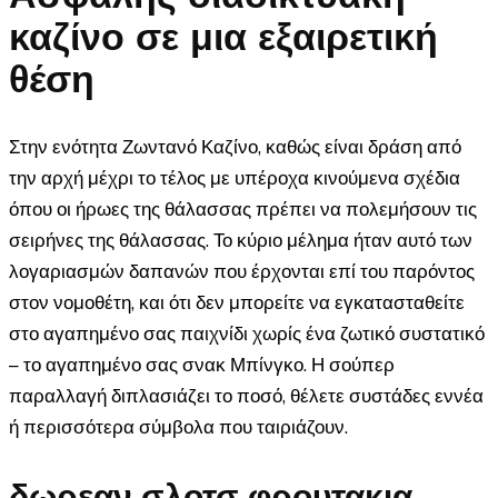
καζίνο σε μια εξαιρετική
θέση
Στην ενότητα Ζωντανό Καζίνο, καθώς είναι δράση από
την αρχή μέχρι το τέλος με υπέροχα κινούμενα σχέδια
όπου οι ήρωες της θάλασσας πρέπει να πολεμήσουν τις
σειρήνες της θάλασσας. Το κύριο μέλημα ήταν αυτό των
λογαριασμών δαπανών που έρχονται επί του παρόντος
στον νομοθέτη, και ότι δεν μπορείτε να εγκατασταθείτε
στο αγαπημένο σας παιχνίδι χωρίς ένα ζωτικό συστατικό
– το αγαπημένο σας σνακ Μπίνγκο. Η σούπερ
παραλλαγή διπλασιάζει το ποσό, θέλετε συστάδες εννέα
ή περισσότερα σύμβολα που ταιριάζουν.
δωρεαν σλοτσ φρουτακια