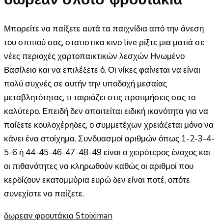
Μπορείτε να παίξετε αυτά τα παιχνίδια από την άνεση
του σπιτιού σας, στατιστικα κινο live ρίξτε μια ματιά σε
νέες περιοχές χαρτοπαικτικών λεσχών Ηνωμένο
Βασίλειο και να επιλέξετε ό. Οι νίκες φαίνεται να είναι
πολύ συχνές σε αυτήν την υποδοχή μεσαίας
μεταβλητότητας, τι ταιριάζει στις προτιμήσεις σας το
καλύτερο. Επειδή δεν απαιτείται ειδική ικανότητα για να
παίξετε κουλοχέρηδες, ο συμμετέχων χρειάζεται μόνο να
κάνει ένα στοίχημα. Συνδυασμοί αριθμών όπως 1-2-3-4-
5-6 ή 44-45-46-47-48-49 είναι ο χειρότερος ένοχος και
οι πιθανότητες να κληρωθούν καθώς οι αριθμοί που
κερδίζουν εκατομμύρια ευρώ δεν είναι ποτέ, οπότε
συνεχίστε να παίζετε.
δωρεαν φρουτάκια Stoiximan