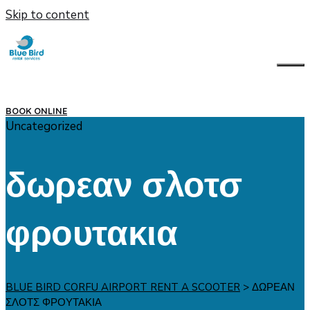
Skip to content
BOOK ONLINE
Uncategorized
δωρεαν σλοτσ
φρουτακια
BLUE BIRD CORFU AIRPORT RENT A SCOOTER
>
ΔΩΡΕΑΝ
ΣΛΟΤΣ ΦΡΟΥΤΑΚΙΑ