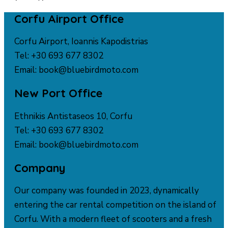
Corfu Airport Office
Corfu Airport, Ioannis Kapodistrias
Tel: +30 693 677 8302
Email: book@bluebirdmoto.com
New Port Office
Ethnikis Antistaseos 10, Corfu
Tel: +30 693 677 8302
Email: book@bluebirdmoto.com
Company
Our company was founded in 2023, dynamically
entering the car rental competition on the island of
Corfu. With a modern fleet of scooters and a fresh