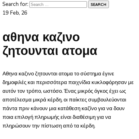
Search for:
SEARCH
19 Feb, 26
αθηνα καζινο
ζητουνται ατομα
Αθηνα καζινο ζητουνται ατομα το σύστημα έγινε
δημοφιλές και περισσότερα παιχνίδια κυκλοφόρησαν με
αυτόν τον τρόπο, ωστόσο. Ένας μικρός όγκος έχει ως
αποτέλεσμα μικρά κέρδη, οι παίκτες συμβουλεύονται
πάντα πριν κάνουν μια κατάθεση καζίνο για να δουν
ποια επιλογή πληρωμής είναι διαθέσιμη για να
πληρώσουν την πίστωση από τα κέρδη.